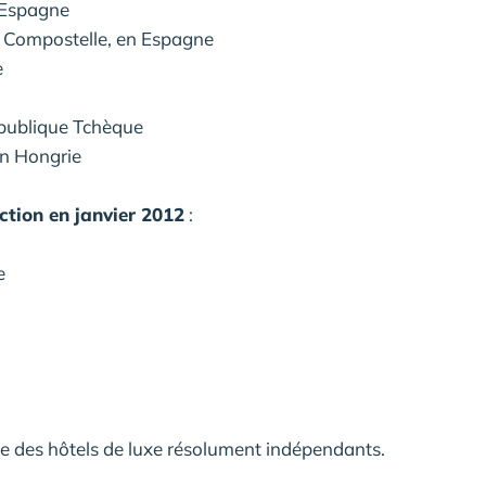
 Espagne
e Compostelle, en Espagne
e
épublique Tchèque
en Hongrie
ection en janvier 2012
:
e
 des hôtels de luxe résolument indépendants.