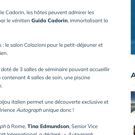
lle Cadorin, les hôtes peuvent admirer les
ar le vénitien
Guido Cadorin
, immortalisant la
s : le salon Colazioni pour le petit-déjeuner et
ien.
doté de 3 salles de séminaire pouvant accueillir
A
contenant 4 salles de soin, une piscine
e.
ijou italien permet une découverte exclusive et
périence
Autograph
unique donc !
aph
à Rome,
Tina Edmundson
, Senior Vice
t International, a déclaré : «
Autograph