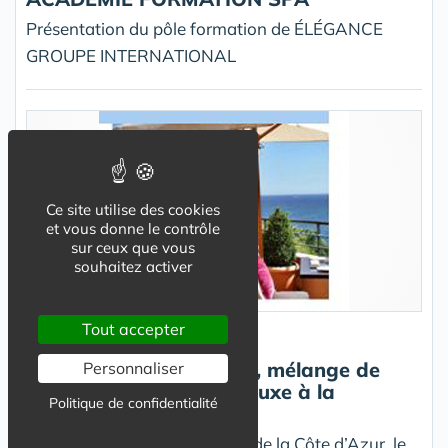
Présentation du pôle formation de ÉLÉGANCE
GROUPE INTERNATIONAL
Ce site utilise des cookies
et vous donne le contrôle
sur ceux que vous
souhaitez activer
Tout accepter
Tendance Luxe
Le Tiara Yaktsa Cannes, mélange de
Personnaliser
charmes d'Orient et de luxe à la
Politique de confidentialité
française...
Découvrez la petite merveille de la Côte d’Azur, le