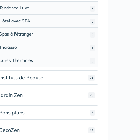
Tendance Luxe
7
Hôtel avec SPA
9
Spas à l'étranger
2
Thalasso
1
Cures Thermales
6
Instituts de Beauté
31
Jardin Zen
26
Bons plans
7
DecoZen
14