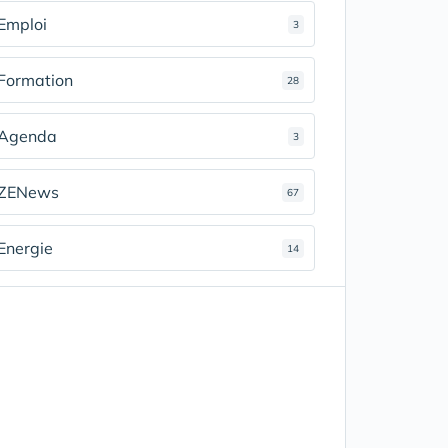
Emploi
3
Formation
28
Agenda
3
ZENews
67
Energie
14