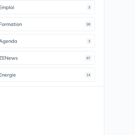
Emploi
3
Formation
28
Agenda
3
ZENews
67
Energie
14