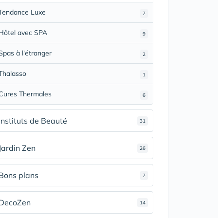
Tendance Luxe
7
Hôtel avec SPA
9
Spas à l'étranger
2
Thalasso
1
Cures Thermales
6
Instituts de Beauté
31
Jardin Zen
26
Bons plans
7
DecoZen
14