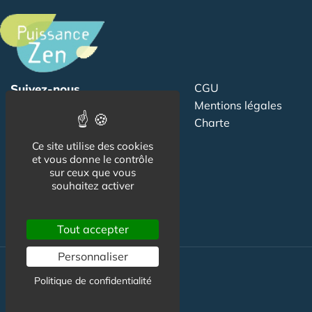
CGU
Suivez-nous
Mentions légales
Charte
Ce site utilise des cookies
Contact
et vous donne le contrôle
Publicité
sur ceux que vous
souhaitez activer
Newsletter
Tout accepter
Personnaliser
Bien être
Politique de confidentialité
Hotel & Spa