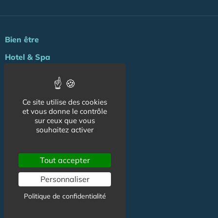
Bien être
Hotel & Spa
Instituts de Beauté
Jardin Zen
Ce site utilise des cookies
Bons plans
et vous donne le contrôle
sur ceux que vous
DécoZen
souhaitez activer
Emploi
Tout accepter
Formation
Personnaliser
Agenda
Politique de confidentialité
ZENews
Energie