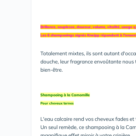
Brillance, souplesse, douceur, volume, vitalité, usage qu
Les 6 shampooings signés Kneipp répondent à l'ensem
Totalement mixtes, ils sont autant d'occa
douche, leur fragrance envoûtante nous
bien-être.
Shampooing à la Camomille
Pour cheveux ternes
L'eau calcaire rend vos cheveux fades et 
Un seul remède, ce shampooing à la Camomi
magnifique effet miroir à votre crinière.