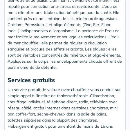
bien-être et de plaisir. L'air marin : Vivifiant et tonifiant, il est
réputé pour son action anti-stress et revitalisante. L'eau de
mer : elle offre une triple action bénéfique pour la santé. Elle
contient près d'une centaine de sels minéraux (Magnésium,
Calcium, Potassium...) et oligo-éléments (Zinc, Fer, Fluor,
Iode...) indispensables à l'organisme. La portance de l'eau de
mer facilite le mouvement et soulage les articulations. L'eau
de mer chauffée : elle permet de réguler la circulation
sanguine et procure des effets relaxants. Les algues : elles
sont de véritables concentrés de minéraux et oligo-éléments.
Appliqués sur le corps, les enveloppements chauds offrent de
purs moments de détente.
Services gratuits
Un service gratuit de voiture avec chauffeur vous conduit sur
simple appel à l'institut de thalassothérapie. Climatisation,
chauffage individuel, téléphone direct, radio, télévision avec
réseau câblé, accès Internet dans certaines chambres, mini
bar, coffre-fort, sèche-cheveux dans la salle de bains,
toilettes séparées dans la plupart des chambres.
Hébergement gratuit pour un enfant de moins de 16 ans