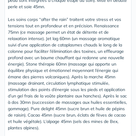
peau sont intégrées à chaque étape du soin). Mise en beauté
perle et soie 45mn.
Les soins corps “after the rain” traitent votre stress et vos
tensions tout en profondeur et en précision. Renaissance
75mn (ce massage permet un état de détente et de
relaxation intense). Jet lag 60mn (un massage aromatique
suivi d’une application de cataplasmes chauds le long de la
colonne pour faciliter l’élimination des toxines, un effleurage
profond avec un baume chauffant qui redonne une nouvelle
énergie). Stone thérapie 60mn (massage qui apporte un
équilibre physique et émotionnel moyennant l’énergie qui
émane des pierres volcaniques). Après la marche 45mn
(massage drainant, circulation lymphatique stimulée,
stimulation des points d’énergie sous les pieds et application
d’un gel frais de la voûte plantaire aux hanches). Après le sac
à dos 30mn (succession de massages aux huiles essentielles,
gommage). Pure delight 45mn (sucre brun et huile de pépins
de raisin). Cacao 45mn (sucre brun, éclats de fèves de cacao
et huile végétale). L’alpage 45mn (sels des mines de Bex,
plantes alpines).